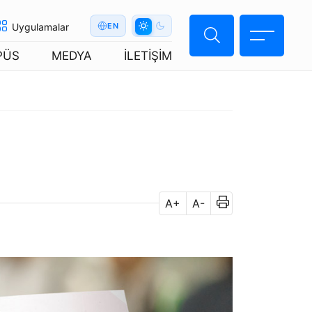
Uygulamalar
EN
PÜS
MEDYA
İLETİŞİM
A+
A-