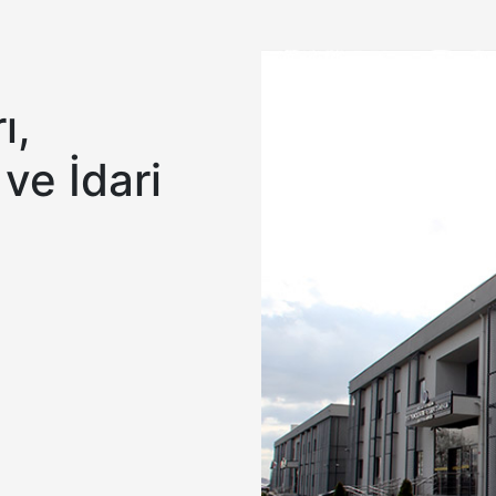
ı,
ve İdari