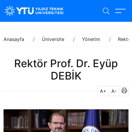
Ana
içeriğe
atla
Sayfa
Anasayfa
Üniversite
Yönetim
Rektör
yolu
Rektör Prof. Dr. Eyüp
DEBİK
A+
A-