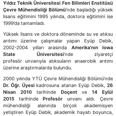
Yıldız Teknik Üniversitesi Fen Bilimleri Enstitüsü
Çevre Mühendisliği Bölümü
’nde başladığı yüksek
lisans eğitimini 1995 yılında, doktora eğitimini ise
1999’da tamamladı.
Yüksek lisans ve doktora döneminde su ve atıksu
arıtımı üzerine çalışmalar yapan Eyüp Debik,
2002-2004 yılları arasında
Amerika’nın Iowa
State Üniversitesi
’nde
ziyaretçi
profesör
unvanıyla atıksuların anaerobik arıtımı
üzerine araştırmalarda bulundu.
2000 yılında YTÜ Çevre Mühendisliği Bölümü’nde
Dr. Öğr. Üyesi
kadrosuna atanan Eyüp Debik,
26
Nisan 2010
tarihinde
Doçent
ve
14 Eylül
2015
tarihinde
Profesör
unvanı aldı. Çevre
mühendisliği alanında birçok akademisyen
yetiştiren Eyüp Debik, akademik hayatı boyunca,