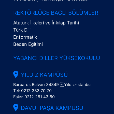
Alt
Menü
REKTÖRLÜĞE BAĞLI BÖLÜMLER
Atatürk İlkeleri ve İnkılap Tarihi
Türk Dili
Enformatik
Beden Eğitimi
YABANCI DILLER YÜKSEKOKULU
YILDIZ KAMPÜSÜ
Barbaros Bulvarı 34349 Yıldız-İstanbul
Tel: 0212 383 70 70
Faks: 0212 261 43 60
DAVUTPAŞA KAMPÜSÜ