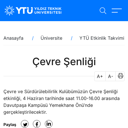
Ana
içeriğe
atla
Sayfa
Anasayfa
Üniversite
YTÜ Etkinlik Takvimi
yolu
Çevre Şenliği
A+
A-
Çevre ve Sürdürülebilirlik Kulübümüzün Çevre Şenliği
etkinliği, 4 Haziran tarihinde saat 11.00-16.00 arasında
Davutpaşa Kampüsü Yemekhane Önü’nde
gerçekleştirilecektir.
Paylaş