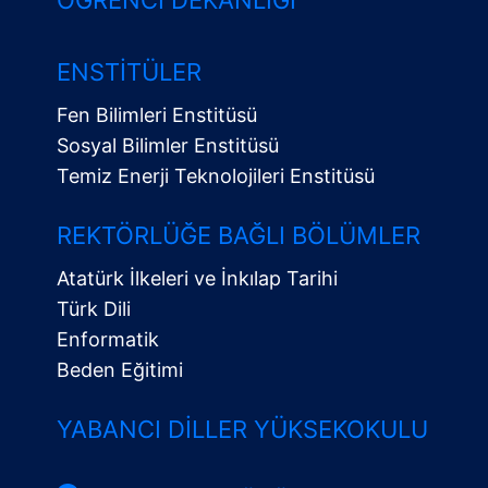
ÖĞRENCI DEKANLIĞI
ENSTITÜLER
Fen Bilimleri Enstitüsü
Sosyal Bilimler Enstitüsü
Temiz Enerji Teknolojileri Enstitüsü
Alt
Menü
REKTÖRLÜĞE BAĞLI BÖLÜMLER
Atatürk İlkeleri ve İnkılap Tarihi
Türk Dili
Enformatik
Beden Eğitimi
YABANCI DILLER YÜKSEKOKULU