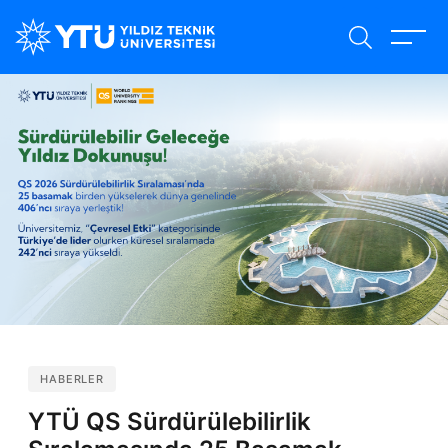
Ana
içeriğe
atla
HABERLER
YTÜ QS Sürdürülebilirlik