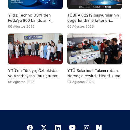
Yıldız Techno GSYF’den
TÜBİTAK 2219 başvurularının
Fedu’ya 800 bin dolarlık
değerlendirme kriterleri
yatırım desteği
arasına WoS ve Scopus
06 Ağustos 2026
05 Ağustos 2026
yayınları da girdi
YTÜ'de Türkiye, Özbekistan
YTÜ Solarboat Takımı rotasını
ve Azerbaycan'ı buluşturan
Norveç'e çevirdi: Hedef kupa
uluslararası yaz okulu başladı
05 Ağustos 2026
04 Ağustos 2026