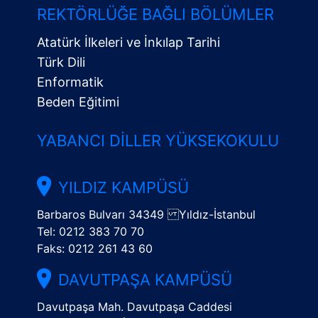
Menü
REKTÖRLÜĞE BAĞLI BÖLÜMLER
Atatürk İlkeleri ve İnkılap Tarihi
Türk Dili
Enformatik
Beden Eğitimi
YABANCI DILLER YÜKSEKOKULU
YILDIZ KAMPÜSÜ
Barbaros Bulvarı 34349 Yıldız-İstanbul
Tel: 0212 383 70 70
Faks: 0212 261 43 60
DAVUTPAŞA KAMPÜSÜ
Davutpaşa Mah. Davutpaşa Caddesi