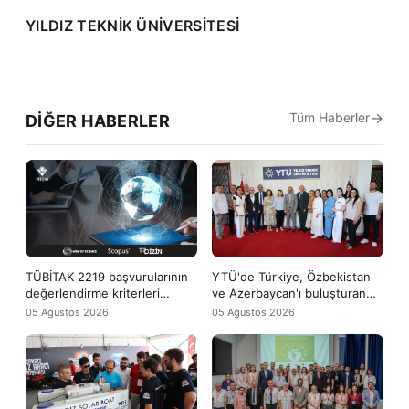
YILDIZ TEKNİK ÜNİVERSİTESİ
Tüm Haberler
DIĞER HABERLER
TÜBİTAK 2219 başvurularının
YTÜ'de Türkiye, Özbekistan
değerlendirme kriterleri
ve Azerbaycan'ı buluşturan
arasına WoS ve Scopus
uluslararası yaz okulu başladı
05 Ağustos 2026
05 Ağustos 2026
yayınları da girdi