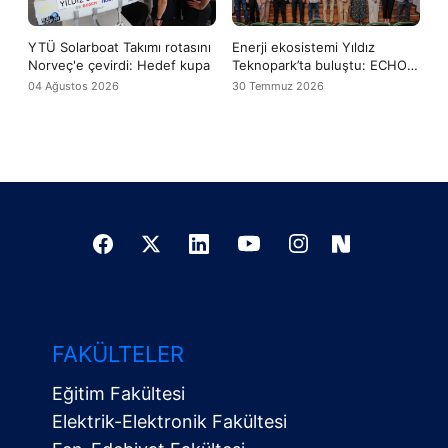
YTÜ Solarboat Takımı rotasını
Enerji ekosistemi Yıldız
Norveç'e çevirdi: Hedef kupa
Teknopark’ta buluştu: ECHO
Türkiye Hub tanıtıldı
04 Ağustos 2026
30 Temmuz 2026
FAKÜLTELER
Eğitim Fakültesi
Elektrik-Elektronik Fakültesi