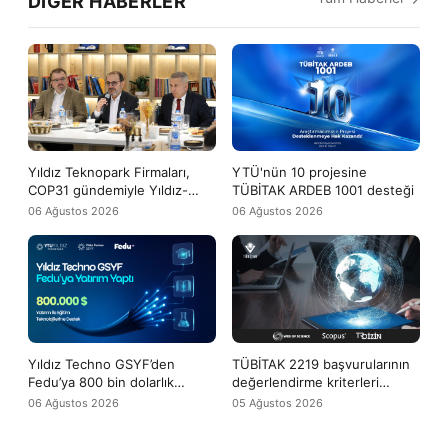
DIĞER HABERLER
Yıldız Teknopark Firmaları,
YTÜ'nün 10 projesine
COP31 gündemiyle Yıldız-
TÜBİTAK ARDEB 1001 desteği
Tech buluşmasında bir araya
06 Ağustos 2026
06 Ağustos 2026
geldi
Yıldız Techno GSYF’den
TÜBİTAK 2219 başvurularının
Fedu’ya 800 bin dolarlık
değerlendirme kriterleri
yatırım desteği
arasına WoS ve Scopus
06 Ağustos 2026
05 Ağustos 2026
yayınları da girdi