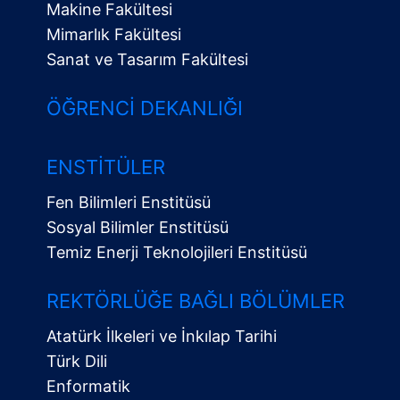
Makine Fakültesi
Mimarlık Fakültesi
Sanat ve Tasarım Fakültesi
ÖĞRENCI DEKANLIĞI
ENSTITÜLER
Fen Bilimleri Enstitüsü
Sosyal Bilimler Enstitüsü
Temiz Enerji Teknolojileri Enstitüsü
Alt
Menü
REKTÖRLÜĞE BAĞLI BÖLÜMLER
Atatürk İlkeleri ve İnkılap Tarihi
Türk Dili
Enformatik