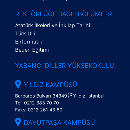
Alt
Menü
REKTÖRLÜĞE BAĞLI BÖLÜMLER
Atatürk İlkeleri ve İnkılap Tarihi
Türk Dili
Enformatik
Beden Eğitimi
YABANCI DILLER YÜKSEKOKULU
YILDIZ KAMPÜSÜ
Barbaros Bulvarı 34349 Yıldız-İstanbul
Tel: 0212 383 70 70
Faks: 0212 261 43 60
DAVUTPAŞA KAMPÜSÜ