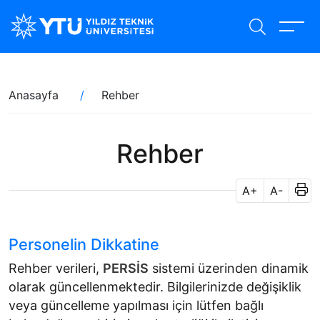
Ana
içeriğe
atla
Sayfa
Anasayfa
Rehber
yolu
Rehber
A+
A-
Personelin Dikkatine
Rehber verileri,
PERSİS
sistemi üzerinden dinamik
olarak güncellenmektedir. Bilgilerinizde değişiklik
veya güncelleme yapılması için lütfen bağlı