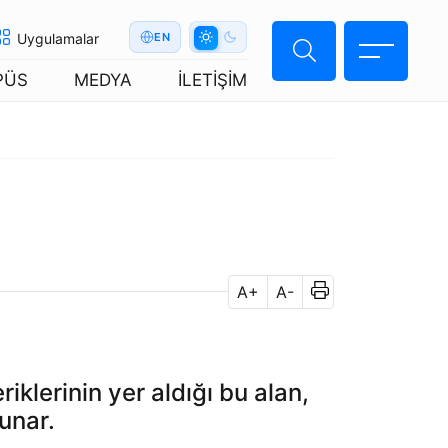
Uygulamalar
EN
PÜS
MEDYA
İLETİŞİM
A+
A-
iklerinin yer aldığı bu alan,
unar.