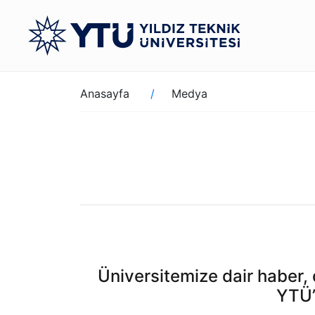
Ana
içeriğe
atla
Sayfa
Anasayfa
Medya
yolu
Üniversitemize dair haber, d
YTÜ’