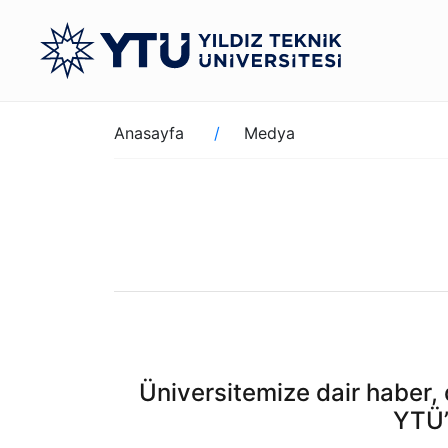
Ana
içeriğe
atla
Sayfa
Anasayfa
Medya
yolu
Üniversitemize dair haber, d
YTÜ’