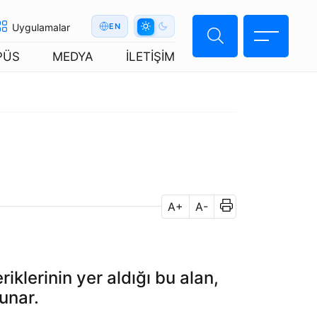
Uygulamalar
EN
PÜS
MEDYA
İLETİŞİM
A+
A-
iklerinin yer aldığı bu alan,
unar.