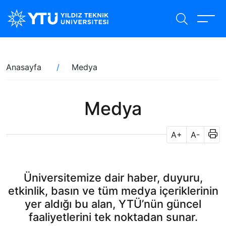
Ana
içeriğe
atla
Sayfa
Anasayfa
Medya
yolu
Medya
A+
A-
Üniversitemize dair haber, duyuru,
etkinlik, basın ve tüm medya içeriklerinin
yer aldığı bu alan, YTÜ’nün güncel
faaliyetlerini tek noktadan sunar.