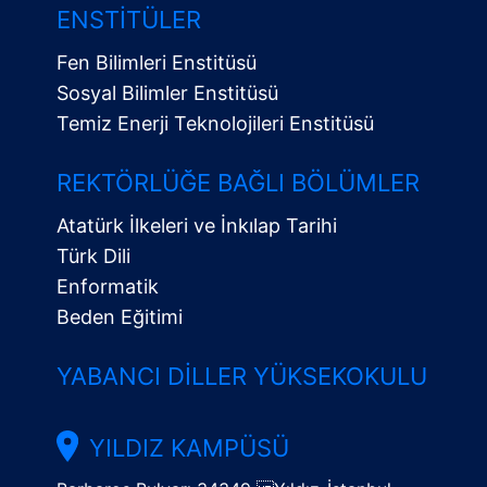
ENSTITÜLER
Fen Bilimleri Enstitüsü
Sosyal Bilimler Enstitüsü
Temiz Enerji Teknolojileri Enstitüsü
Alt
Menü
REKTÖRLÜĞE BAĞLI BÖLÜMLER
Atatürk İlkeleri ve İnkılap Tarihi
Türk Dili
Enformatik
Beden Eğitimi
YABANCI DILLER YÜKSEKOKULU
YILDIZ KAMPÜSÜ