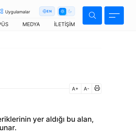
Uygulamalar
EN
PÜS
MEDYA
İLETİŞİM
A+
A-
iklerinin yer aldığı bu alan,
unar.