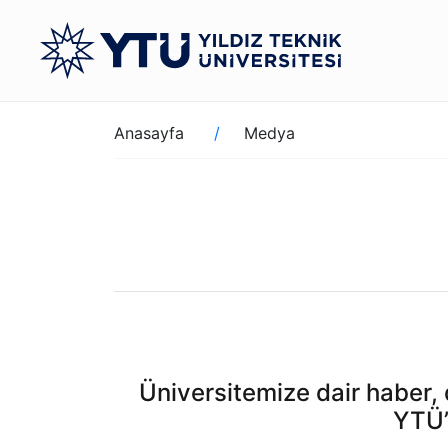
Ana
içeriğe
atla
Sayfa
Anasayfa
Medya
yolu
Üniversitemize dair haber, d
YTÜ’