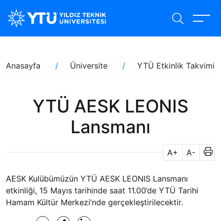
Ana
içeriğe
atla
Sayfa
Anasayfa
Üniversite
YTÜ Etkinlik Takvimi
yolu
YTÜ AESK LEONIS
Lansmanı
A+
A-
AESK Kulübümüzün YTÜ AESK LEONIS Lansmanı
etkinliği, 15 Mayıs tarihinde saat 11.00’de YTÜ Tarihi
Hamam Kültür Merkezi’nde gerçekleştirilecektir.