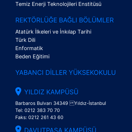
Temiz Enerji Teknolojileri Enstitüsü
Alt
Menü
REKTÖRLÜĞE BAĞLI BÖLÜMLER
Atatürk İlkeleri ve İnkılap Tarihi
Türk Dili
Enformatik
Beden Eğitimi
YABANCI DILLER YÜKSEKOKULU
YILDIZ KAMPÜSÜ
Barbaros Bulvarı 34349 Yıldız-İstanbul
Tel: 0212 383 70 70
Faks: 0212 261 43 60
DAVUTPAŞA KAMPÜSÜ