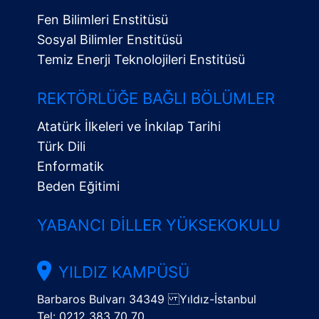
Fen Bilimleri Enstitüsü
Sosyal Bilimler Enstitüsü
Temiz Enerji Teknolojileri Enstitüsü
Alt
Menü
REKTÖRLÜĞE BAĞLI BÖLÜMLER
Atatürk İlkeleri ve İnkılap Tarihi
Türk Dili
Enformatik
Beden Eğitimi
YABANCI DILLER YÜKSEKOKULU
YILDIZ KAMPÜSÜ
Barbaros Bulvarı 34349 Yıldız-İstanbul
Tel: 0212 383 70 70