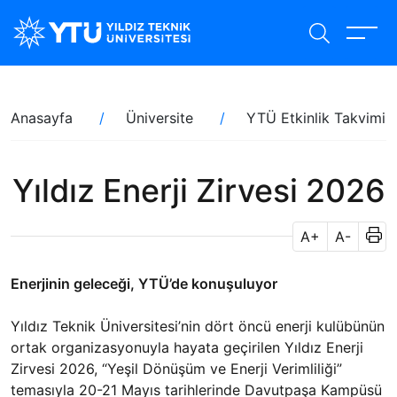
Ana
içeriğe
atla
Sayfa
Anasayfa
Üniversite
YTÜ Etkinlik Takvimi
yolu
Yıldız Enerji Zirvesi 2026
A+
A-
Enerjinin geleceği, YTÜ’de konuşuluyor
Yıldız Teknik Üniversitesi’nin dört öncü enerji kulübünün
ortak organizasyonuyla hayata geçirilen Yıldız Enerji
Zirvesi 2026, “Yeşil Dönüşüm ve Enerji Verimliliği”
temasıyla 20-21 Mayıs tarihlerinde Davutpaşa Kampüsü