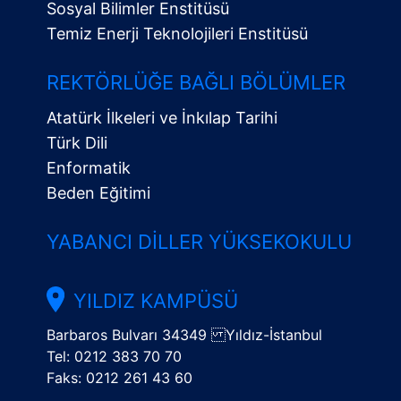
Sosyal Bilimler Enstitüsü
Temiz Enerji Teknolojileri Enstitüsü
Alt
Menü
REKTÖRLÜĞE BAĞLI BÖLÜMLER
Atatürk İlkeleri ve İnkılap Tarihi
Türk Dili
Enformatik
Beden Eğitimi
YABANCI DILLER YÜKSEKOKULU
YILDIZ KAMPÜSÜ
Barbaros Bulvarı 34349 Yıldız-İstanbul
Tel: 0212 383 70 70
Faks: 0212 261 43 60