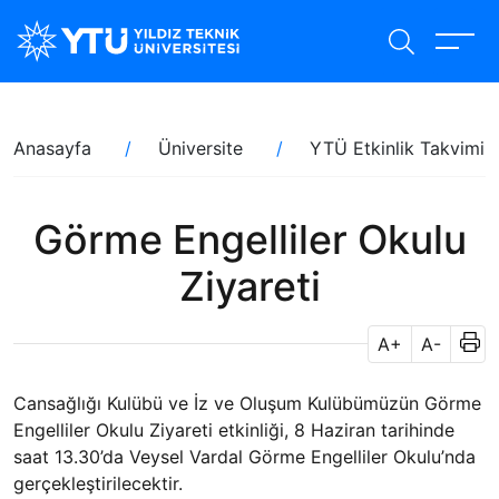
Ana
içeriğe
atla
Sayfa
Anasayfa
Üniversite
YTÜ Etkinlik Takvimi
yolu
Görme Engelliler Okulu
Ziyareti
A+
A-
Cansağlığı Kulübü ve İz ve Oluşum Kulübümüzün Görme
Engelliler Okulu Ziyareti etkinliği, 8 Haziran tarihinde
saat 13.30’da Veysel Vardal Görme Engelliler Okulu’nda
gerçekleştirilecektir.