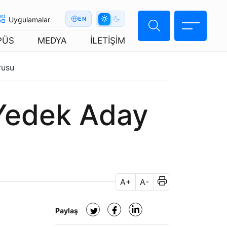
Uygulamalar
EN
PÜS
MEDYA
İLETİŞİM
rusu
 Yedek Aday
A+
A-
Paylaş