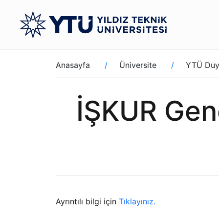
Ana
içeriğe
atla
Sayfa
Anasayfa
Üniversite
YTÜ Duy
yolu
İŞKUR Genç
Ayrıntılı bilgi için
Tıklayınız.