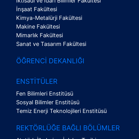
İktisadi ve İdari Bilimler Fakültesi
İnşaat Fakültesi
Kimya-Metalürji Fakültesi
Makine Fakültesi
Mimarlık Fakültesi
Sanat ve Tasarım Fakültesi
ÖĞRENCI DEKANLIĞI
ENSTITÜLER
Fen Bilimleri Enstitüsü
Sosyal Bilimler Enstitüsü
Temiz Enerji Teknolojileri Enstitüsü
Alt
Menü
REKTÖRLÜĞE BAĞLI BÖLÜMLER