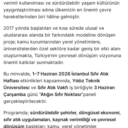
verimli kullanılması ve sürdürülebilir yaşam kültürünün
yaygınlaştırılması adına ülkemizin en önemli çevre
hareketlerinden biri hâline gelmiştir.
2017 yılında başlatılan ve kısa sürede ulusal ve
uluslararası alanda bir farkındalık modeline dönüşen
proje; kamu kurumlarından yerel yönetimlere,
üniversitelerden özel sektöre kadar geniş bir etki alanı
oluşturmakta, Türkiye’nin çevresel dönüşüm vizyonuna
önemli katkılar sunmaktadır.
Bu minvalde,
1–7 Haziran 2026 İstanbul Sıfır Atık
Haftası
etkinlikleri kapsamında,
Yıldız Teknik
Üniversitesi
ve
Sıfır Atık Vakfı
iş birliğiyle
3 Haziran
Çarşamba
günü
“Atığın Sıfır Noktası”
paneli
gerçekleştirilecektir.
Programda;
sürdürülebilir şehirler, döngüsel ekonomi,
sıfır atık uygulamaları, kaynak verimliliği ve çevresel
dönüşüm
başlıkları; kamu, yerel yönetimler,