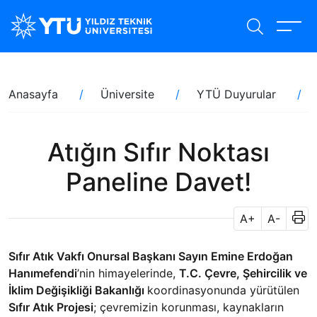
Ana
içeriğe
atla
Sayfa
Anasayfa
Üniversite
YTÜ Duyurular
yolu
Atığın Sıfır Noktası
Paneline Davet!
A+
A-
Sıfır Atık Vakfı Onursal Başkanı Sayın Emine Erdoğan
Hanımefendi
’nin himayelerinde,
T.C. Çevre, Şehircilik ve
İklim Değişikliği Bakanlığı
koordinasyonunda yürütülen
Sıfır Atık Projesi
; çevremizin korunması, kaynakların