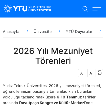
Ana
içeriğe
atla
Sayfa
Anasayfa
Üniversite
YTÜ Duyurular
yolu
2026 Yılı Mezuniyet
Törenleri
A+
A-
Yıldız Teknik Üniversitesi 2026 yılı mezuniyet törenleri,
öğrencilerimizin başarıyla tamamladıkları bu anlamlı
yolculuğu taçlandırmak üzere
6-10 Temmuz
tarihleri
arasında
Davutpaşa Kongre ve Kültür Merkezi
’nde