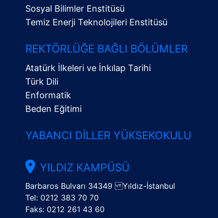
Sosyal Bilimler Enstitüsü
Temiz Enerji Teknolojileri Enstitüsü
Alt
Menü
REKTÖRLÜĞE BAĞLI BÖLÜMLER
Atatürk İlkeleri ve İnkılap Tarihi
Türk Dili
Enformatik
Beden Eğitimi
YABANCI DILLER YÜKSEKOKULU
YILDIZ KAMPÜSÜ
Barbaros Bulvarı 34349 Yıldız-İstanbul
Tel: 0212 383 70 70
Faks: 0212 261 43 60