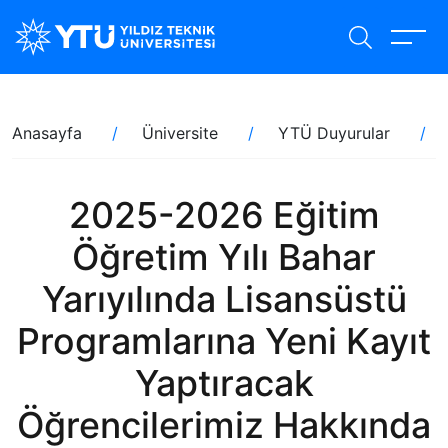
Ana
içeriğe
atla
Sayfa
Anasayfa
Üniversite
YTÜ Duyurular
yolu
2025-2026 Eğitim
Öğretim Yılı Bahar
Yarıyılında Lisansüstü
Programlarına Yeni Kayıt
Yaptıracak
Öğrencilerimiz Hakkında