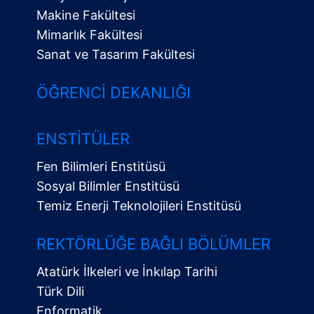
Makine Fakültesi
Mimarlık Fakültesi
Sanat ve Tasarım Fakültesi
ÖĞRENCI DEKANLIĞI
ENSTITÜLER
Fen Bilimleri Enstitüsü
Sosyal Bilimler Enstitüsü
Temiz Enerji Teknolojileri Enstitüsü
Alt
Menü
REKTÖRLÜĞE BAĞLI BÖLÜMLER
Atatürk İlkeleri ve İnkılap Tarihi
Türk Dili
Enformatik