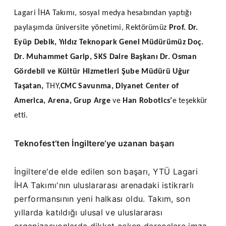
Lagari İHA Takımı, sosyal medya hesabından yaptığı
paylaşımda üniversite yönetimi, Rektörümüz
Prof. Dr.
Eyüp Debik
,
Yıldız Teknopark Genel Müdürümüz Doç.
Dr. Muhammet Garip
,
SKS Daire Başkanı Dr. Osman
Gördebil
ve
Kültür Hizmetleri Şube Müdürü Uğur
Taşatan
,
THY,
CMC Savunma
,
Diyanet Center of
America
,
Arena
,
Grup Arge
ve
Han Robotics
’
e teşekkür
etti.
Teknofest’ten İngiltere’ye uzanan başarı
İngiltere'de elde edilen son başarı, YTÜ Lagari
İHA Takımı'nın uluslararası arenadaki istikrarlı
performansının yeni halkası oldu. Takım, son
yıllarda katıldığı ulusal ve uluslararası