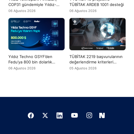
COP31 gündemiyle Yıldız-
TÜBİTAK ARDEB 1001 desteği
Tech buluşmasında bir araya
06 Ağustos 2026
06 Ağustos 2026
geldi
Yıldız Techno GSYF’den
TÜBİTAK 2219 başvurularının
Fedu’ya 800 bin dolarlık
değerlendirme kriterleri
yatırım desteği
arasına WoS ve Scopus
06 Ağustos 2026
05 Ağustos 2026
yayınları da girdi