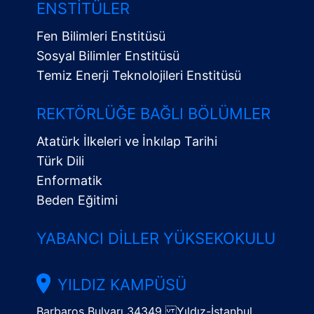
ENSTITÜLER
Fen Bilimleri Enstitüsü
Sosyal Bilimler Enstitüsü
Temiz Enerji Teknolojileri Enstitüsü
Alt
Menü
REKTÖRLÜĞE BAĞLI BÖLÜMLER
Atatürk İlkeleri ve İnkılap Tarihi
Türk Dili
Enformatik
Beden Eğitimi
YABANCI DILLER YÜKSEKOKULU
YILDIZ KAMPÜSÜ
Barbaros Bulvarı 34349 Yıldız-İstanbul