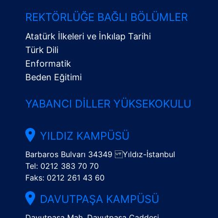
Alt
Menü
REKTÖRLÜĞE BAĞLI BÖLÜMLER
Atatürk İlkeleri ve İnkılap Tarihi
Türk Dili
Enformatik
Beden Eğitimi
YABANCI DILLER YÜKSEKOKULU
YILDIZ KAMPÜSÜ
Barbaros Bulvarı 34349 Yıldız-İstanbul
Tel: 0212 383 70 70
Faks: 0212 261 43 60
DAVUTPAŞA KAMPÜSÜ
Davutpaşa Mah. Davutpaşa Caddesi