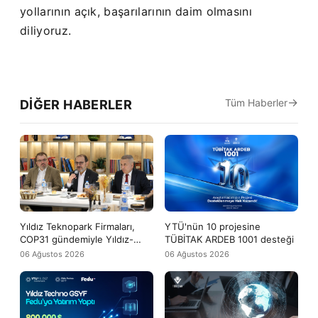
yollarının açık, başarılarının daim olmasını
diliyoruz.
Tüm Haberler
DIĞER HABERLER
Yıldız Teknopark Firmaları,
YTÜ'nün 10 projesine
COP31 gündemiyle Yıldız-
TÜBİTAK ARDEB 1001 desteği
Tech buluşmasında bir araya
06 Ağustos 2026
06 Ağustos 2026
geldi