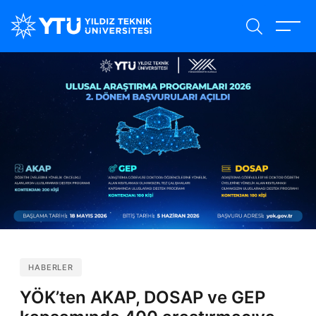
Ana
içeriğe
atla
HABERLER
YÖK’ten AKAP, DOSAP ve GEP