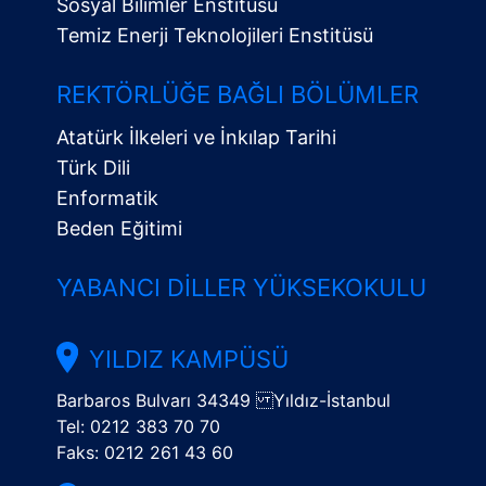
Sosyal Bilimler Enstitüsü
Temiz Enerji Teknolojileri Enstitüsü
Alt
Menü
REKTÖRLÜĞE BAĞLI BÖLÜMLER
Atatürk İlkeleri ve İnkılap Tarihi
Türk Dili
Enformatik
Beden Eğitimi
YABANCI DILLER YÜKSEKOKULU
YILDIZ KAMPÜSÜ
Barbaros Bulvarı 34349 Yıldız-İstanbul
Tel: 0212 383 70 70
Faks: 0212 261 43 60