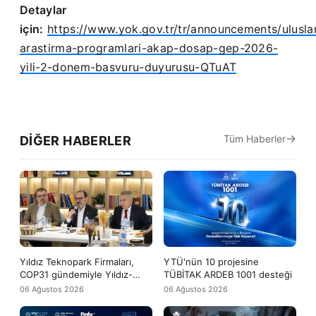
Detaylar
için:
https://www.yok.gov.tr/tr/announcements/uluslar
arastirma-programlari-akap-dosap-gep-2026-
yili-2-donem-basvuru-duyurusu-QTuAT
Tüm Haberler
DIĞER HABERLER
Yıldız Teknopark Firmaları,
YTÜ'nün 10 projesine
COP31 gündemiyle Yıldız-
TÜBİTAK ARDEB 1001 desteği
Tech buluşmasında bir araya
06 Ağustos 2026
06 Ağustos 2026
geldi