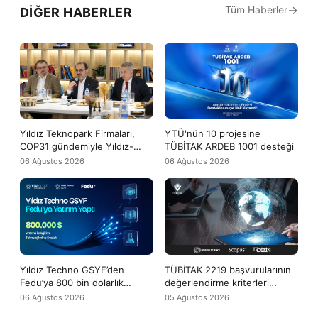
Tüm Haberler
DIĞER HABERLER
Yıldız Teknopark Firmaları,
YTÜ'nün 10 projesine
COP31 gündemiyle Yıldız-
TÜBİTAK ARDEB 1001 desteği
Tech buluşmasında bir araya
06 Ağustos 2026
06 Ağustos 2026
geldi
Yıldız Techno GSYF’den
TÜBİTAK 2219 başvurularının
Fedu’ya 800 bin dolarlık
değerlendirme kriterleri
yatırım desteği
arasına WoS ve Scopus
06 Ağustos 2026
05 Ağustos 2026
yayınları da girdi