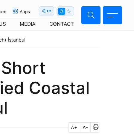
orm
Apps
TR
US
MEDIA
CONTACT
h) İstanbul
 Short
ied Coastal
l
A+
A-