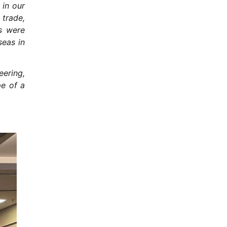
 in our
 trade,
s were
seas in
eering,
pe of a