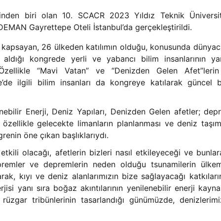
inden biri olan 10. SCACR 2023 Yıldız Teknik Üniversite
EMAN Gayrettepe Oteli İstanbul’da gerçekleştirildi.
ı kapsayan, 26 ülkeden katılımın olduğu, konusunda dünyac
 aldığı kongrede yerli ve yabancı bilim insanlarının ya
zellikle “Mavi Vatan” ve “Denizden Gelen Afet”lerin
de ilgili bilim insanları da kongreye katılarak güncel b
enebilir Enerji, Deniz Yapıları, Denizden Gelen afetler; de
özellikle gelecekte limanların planlanması ve deniz taşıma
grenin öne çıkan başlıklarıydı.
etkili olacağı, afetlerin bizleri nasıl etkileyeceği ve bunlar
epremler ve depremlerin neden olduğu tsunamilerin ülkem
arak, kıyı ve deniz alanlarımızın bize sağlayacağı katkıları
jisi yanı sıra boğaz akıntılarının yenilenebilir enerji kayna
 rüzgar tribünlerinin tasarlandığı günümüzde, denizlerim