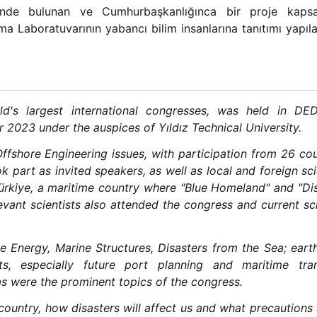
inde bulunan ve Cumhurbaşkanlığınca bir proje kaps
a Laboratuvarının yabancı bilim insanlarına tanıtımı yapıl
's largest international congresses, was held in D
2023 under the auspices of Yıldız Technical University.
fshore Engineering issues, with participation from 26 cou
k part as invited speakers, as well as local and foreign sci
Türkiye, a maritime country where "Blue Homeland" and "Di
evant scientists also attended the congress and current sci
 Energy, Marine Structures, Disasters from the Sea; ear
ts, especially future port planning and maritime tran
s were the prominent topics of the congress.
ountry, how disasters will affect us and what precautions