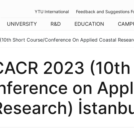
YTU International
Feedback and Suggestions F
UNIVERSITY
R&D
EDUCATION
CAMP
10th Short Course/Conference On Applied Coastal Researc
CACR 2023 (10th
ference on Appl
Research) İstanbu