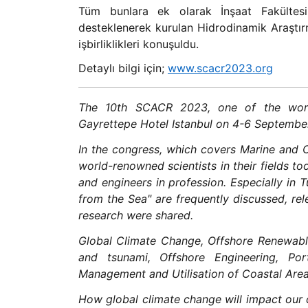
Tüm bunlara ek olarak İnşaat Fakültes
desteklenerek kurulan Hidrodinamik Araştırm
işbirliklikleri konuşuldu.
Detaylı bilgi için;
www.scacr2023.org
The 10th SCACR 2023, one of the world
Gayrettepe Hotel Istanbul on 4-6 September 
In the congress, which covers Marine and Of
world-renowned scientists in their fields too
and engineers in profession. Especially in 
from the Sea" are frequently discussed, rel
research were shared.
Global Climate Change, Offshore Renewable
and tsunami, Offshore Engineering, Por
Management and Utilisation of Coastal Area
How global climate change will impact our c