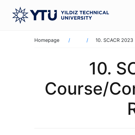
Skip
to
main
content
Breadcrumb
Homepage
10. SCACR 2023 (
10. S
Course/Con