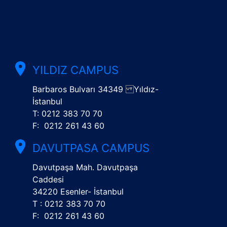
YILDIZ CAMPUS
Barbaros Bulvarı 34349 Yıldız-
İstanbul
T: 0212 383 70 70
F: 0212 261 43 60
DAVUTPASA CAMPUS
Davutpaşa Mah. Davutpaşa
Caddesi
34220 Esenler- İstanbul
T : 0212 383 70 70
F: 0212 261 43 60