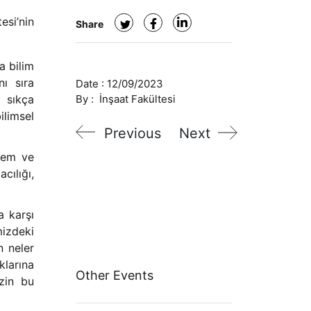
si’nin
Share
a bilim
nı sıra
Date :
12/09/2023
 sıkça
By :
İnşaat Fakültesi
ilimsel
Previous
Next
prem ve
cılığı,
a karşı
izdeki
n neler
klarına
Other Events
izin bu