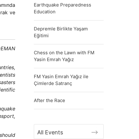
amında
Earthquake Preparedness
Education
arak ve
Depremle Birlikte Yaşam
Eğitimi
EDEMAN
Chess on the Lawn with FM
Yasin Emrah Yağız
ntries,
entists
FM Yasin Emrah Yağız ile
sasters
Çimlerde Satranç
entific
After the Race
thquake
sport,
All Events
 should