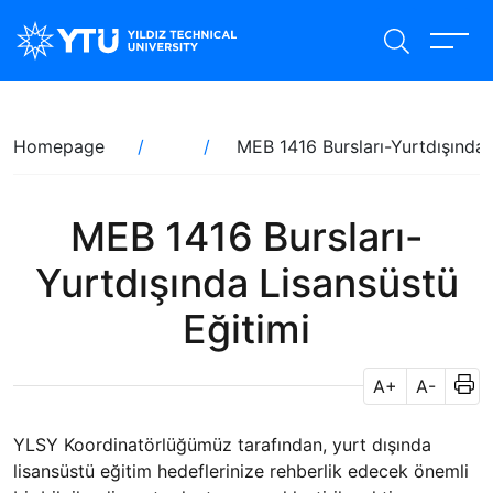
Skip
to
main
content
Breadcrumb
Homepage
MEB 1416 Bursları-Yurtdışında 
MEB 1416 Bursları-
Yurtdışında Lisansüstü
Eğitimi
A+
A-
YLSY Koordinatörlüğümüz tarafından, yurt dışında
lisansüstü eğitim hedeflerinize rehberlik edecek önemli